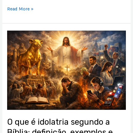
Read More »
O
que
é
idolatria
segundo
a
Bíblia:
definição,
exemplos
e
como
evitar
O que é idolatria segundo a
hoje
Bíblia: definição, exemplos e