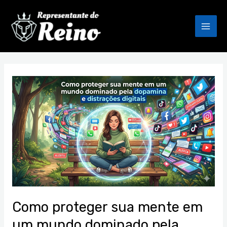
Ir
Mai
para
Men
o
conteúdo
Paginação
de
Como
post
proteger
sua
mente
em
um
mundo
dominado
pela
dopamina
Como proteger sua mente em
e
um mundo dominado pela
distrações