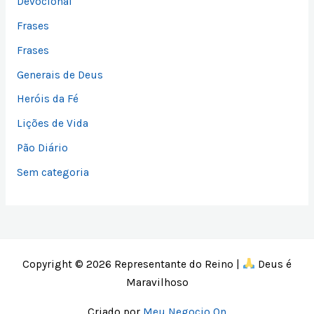
Devocional
a
Frases
r
Frases
Generais de Deus
Heróis da Fé
Lições de Vida
Pão Diário
Sem categoria
Copyright © 2026 Representante do Reino |
Deus é
Maravilhoso
Criado por
Meu Negocio On