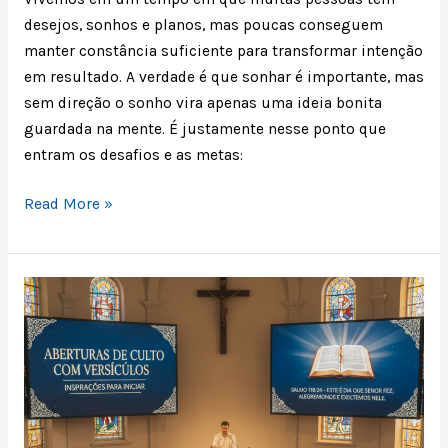
desejos, sonhos e planos, mas poucas conseguem
manter constância suficiente para transformar intenção
em resultado. A verdade é que sonhar é importante, mas
sem direção o sonho vira apenas uma ideia bonita
guardada na mente. É justamente nesse ponto que
entram os desafios e as metas:
Read More »
75
Aberturas
de
Culto
com
Versículos:
Inspirações