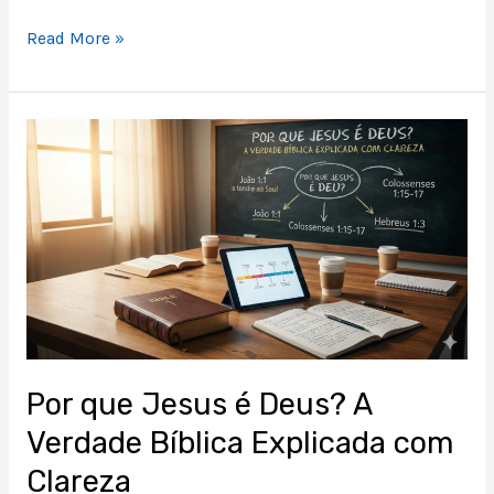
Read More »
Por
que
Jesus
é
Deus?
A
Verdade
Bíblica
Explicada
com
Por que Jesus é Deus? A
Clareza
Verdade Bíblica Explicada com
Clareza