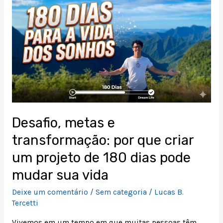
metas
e
transformação:
por
que
criar
um
projeto
de
Desafio, metas e
180
transformação: por que criar
dias
pode
um projeto de 180 dias pode
mudar
mudar sua vida
sua
vida
Deixe um comentário
/
Sem categoria
/
Lucas B.
Tercetti
Vivemos em um tempo em que muitas pessoas têm