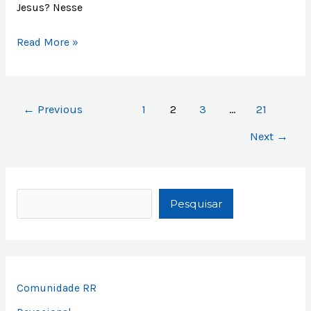
Jesus? Nesse
Read More »
←
Previous
1
2
3
…
21
Next
→
P
e
Pesquisar
s
q
u
i
Comunidade RR
s