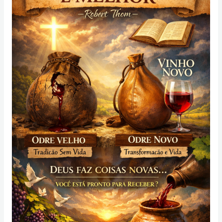
é
Melhor
–
Resenha
e
Reflexão
Do
Livro
de
Robert
Tom