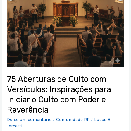
para
Iniciar
o
Culto
com
Poder
e
Reverência
75 Aberturas de Culto com
Versículos: Inspirações para
Iniciar o Culto com Poder e
Reverência
Deixe um comentário
/
Comunidade RR
/
Lucas B.
Tercetti