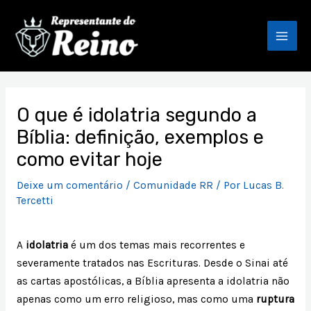
Ir
Mai
para
Men
o
conteúdo
Post
navigation
O que é idolatria segundo a
Bíblia: definição, exemplos e
como evitar hoje
Deixe um comentário
/
Comunidade RR
/ Por
Lucas B.
Tercetti
A
idolatria
é um dos temas mais recorrentes e
severamente tratados nas Escrituras. Desde o Sinai até
as cartas apostólicas, a Bíblia apresenta a idolatria não
apenas como um erro religioso, mas como uma
ruptura