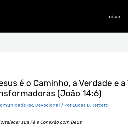
Início
esus é o Caminho, a Verdade e a V
ansformadoras (João 14:6)
omunidade RR
,
Devocional
/ Por
Lucas B. Tercetti
Fortalecer sua Fé e Conexão com Deus