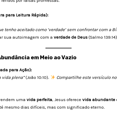
feridos por falsas promessas.
ra para Leitura Rápida):
ue tenho aceitado como ‘verdade’ sem confrontar com a Bí
ar sua autoimagem com a
verdade de Deus
(Salmo 139:14)
 Abundância em Meio ao Vazio
ada para Ação):
 vida plena”
(João 10:10).
Compartilhe este versículo no
s vendem uma
vida perfeita
, Jesus oferece
vida abundante
 até mesmo dias difíceis, mas com significado eterno.