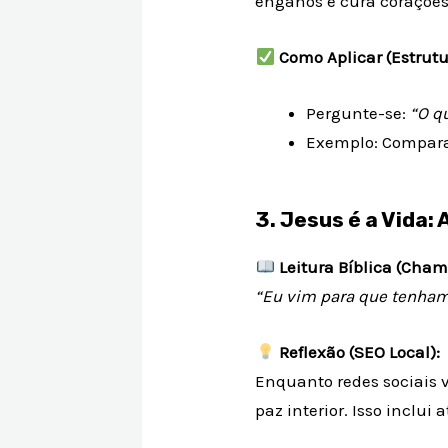
enganos e cura corações 
Como Aplicar (Estrutu
Pergunte-se:
“O q
Exemplo: Compar
3. Jesus é a Vida:
Leitura Bíblica (Cham
“Eu vim para que tenham
Reflexão (SEO Local):
Enquanto redes sociai
paz interior. Isso inclui