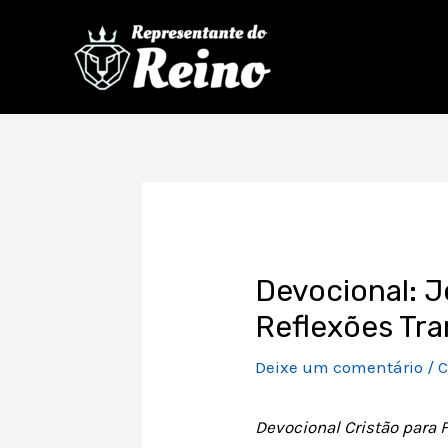
Ir
para
o
conteúdo
Post
navigation
Devocional: J
Reflexões Tr
Deixe um comentário
/
C
Devocional Cristão para 