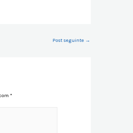
Post seguinte
→
 com
*