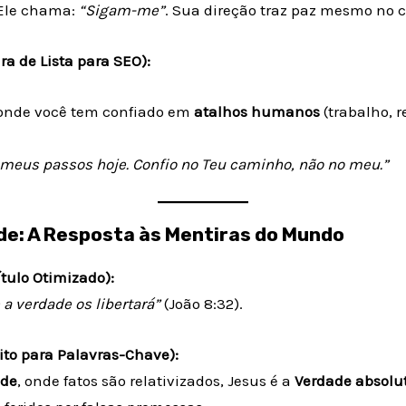
 Ele chama:
“Sigam-me”
. Sua direção traz paz mesmo no c
ra de Lista para SEO):
 onde você tem confiado em
atalhos humanos
(trabalho, r
 meus passos hoje. Confio no Teu caminho, não no meu.”
ade: A Resposta às Mentiras do Mundo
ítulo Otimizado):
 a verdade os libertará”
(João 8:32).
ito para Palavras-Chave):
ade
, onde fatos são relativizados, Jesus é a
Verdade absolu