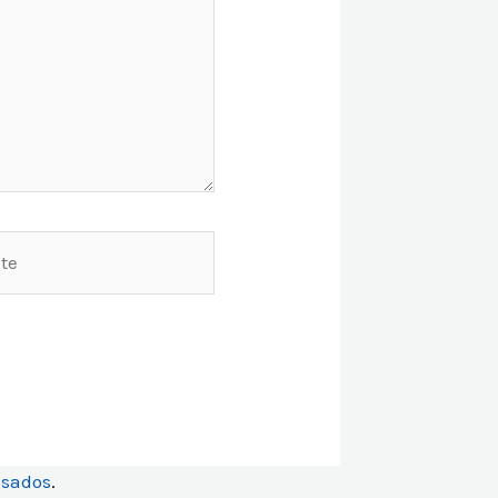
e
ssados
.