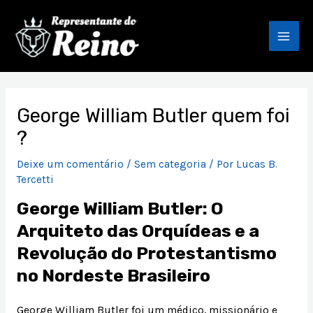
Ir
Mai
para
Men
o
conteúdo
Post
navigation
George William Butler quem foi
?
Deixe um comentário
/
Sem categoria
/ Por
Lucas B.
Tercetti
George William Butler: O
Arquiteto das Orquídeas e a
Revolução do Protestantismo
no Nordeste Brasileiro
George William Butler foi um médico, missionário e