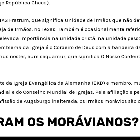
je República Checa).
ITAS Fratrum, que significa Unidade de irmãos que não d
ja de Irmãos, no Texas. Também é ocasionalmente referi
elevada importância na unidade cristã, na unidade pesso
mblema da Igreja é o Cordeiro de Deus com a bandeira da 
agnus noster, eum sequamur, que significa O Nosso Cordei
te da Igreja Evangélica da Alemanha (EKD) e membro, m
ial e do Conselho Mundial de Igrejas. Pela afiliação e p
nfissão de Augsburgo inalterada, os irmãos morávios são 
RAM OS MORÁVIANOS?