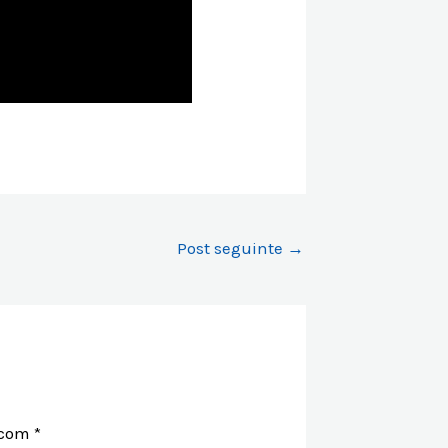
Post seguinte
→
 com
*