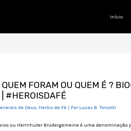
Início
QUEM FORAM OU QUEM É ? BIO
| #HEROISDAFÉ
enerais de Deus
,
Heróis da Fé
/ Por
Lucas B. Tercetti
rávios ou Herrnhuter Brüdergemeine é uma denominação 