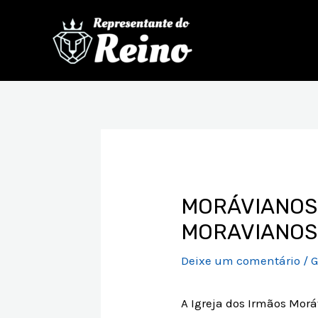
Ir
para
o
conteúdo
Post
navigation
MORÁVIANOS 
MORAVIANOS 
Deixe um comentário
/
G
A Igreja dos Irmãos Mo