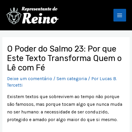
Ir
Mai
para
Men
o
conteúdo
Post
navigation
O Poder do Salmo 23: Por que
Este Texto Transforma Quem o
Lê com Fé
Deixe um comentário
/
Sem categoria
/ Por
Lucas B.
Tercetti
Existem textos que sobrevivem ao tempo não porque
são famosos, mas porque tocam algo que nunca muda
no ser humano: a necessidade de ser conduzido,
protegido e amado por algo maior do que si mesmo.