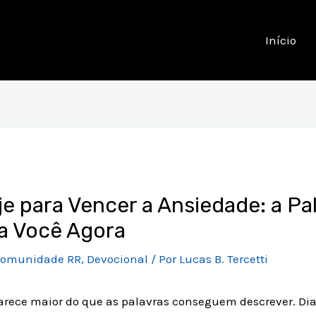
Início
e para Vencer a Ansiedade: a Pa
a Você Agora
omunidade RR
,
Devocional
/ Por
Lucas B. Tercetti
arece maior do que as palavras conseguem descrever. Di