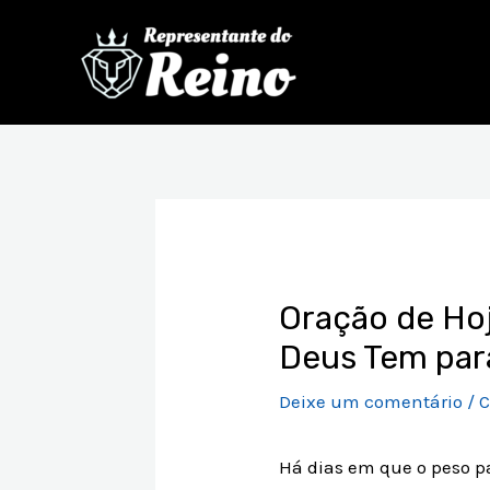
Ir
para
o
conteúdo
Post
navigation
Oração de Hoj
Deus Tem par
Deixe um comentário
/
C
Há dias em que o peso p