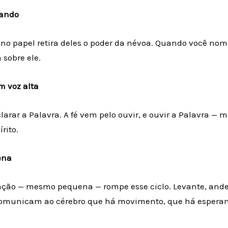
sando
no papel retira deles o poder da névoa. Quando você nome
 sobre ele.
em voz alta
arar a Palavra. A fé vem pelo ouvir, e ouvir a Palavra —
rito.
ena
 ação — mesmo pequena — rompe esse ciclo. Levante, ande,
omunicam ao cérebro que há movimento, que há espera