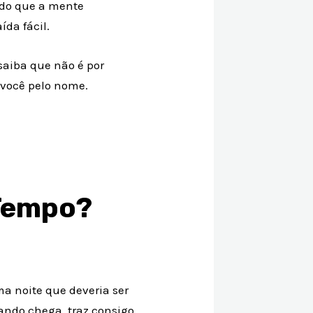
 do que a mente
da fácil.
saiba que não é por
 você pelo nome.
 Tempo?
.
 noite que deveria ser
ando chega, traz consigo