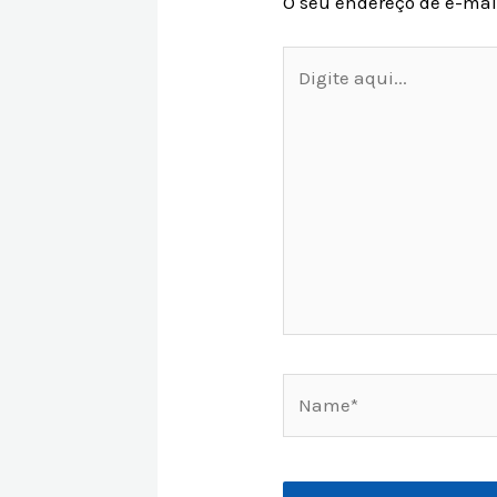
O seu endereço de e-mai
Digite
aqui...
Name*