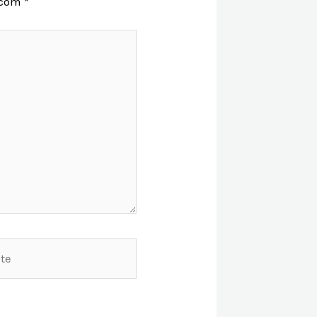
 com
*
e