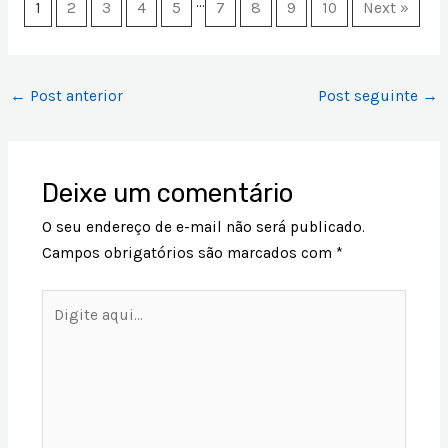
…
1
2
3
4
5
7
8
9
10
Next »
←
Post anterior
Post seguinte
→
Deixe um comentário
O seu endereço de e-mail não será publicado.
Campos obrigatórios são marcados com
*
Digite
aqui...