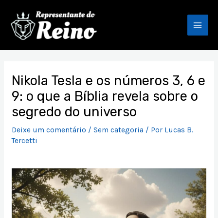
Ir
Mai
para
Men
o
conteúdo
Post
navigation
Nikola Tesla e os números 3, 6 e
9: o que a Bíblia revela sobre o
segredo do universo
Deixe um comentário
/
Sem categoria
/ Por
Lucas B.
Tercetti